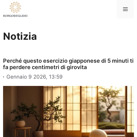
Vai
Me
al
contenuto
Notizia
Perché questo esercizio giapponese di 5 minuti ti
fa perdere centimetri di girovita
Gennaio 9 2026, 13:59