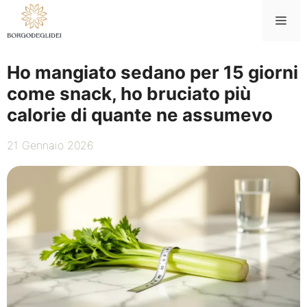
Vai
Me
al
contenuto
Ho mangiato sedano per 15 giorni
come snack, ho bruciato più
calorie di quante ne assumevo
21 Gennaio 2026