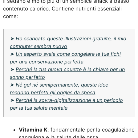
Il sedano è molto più di un semplice snack a basso
contenuto calorico. Contiene nutrienti essenziali
come:
➤
Ho scaricato queste illustrazioni gratuite, il mio
computer sembra nuovo
➤
Un esperto svela come congelare le tue fichi
per una conservazione perfetta
➤
Perché la tua nuova couette è la chiave per un
sonno perfetto
➤
Né gel né semipermanente, queste idee
rendono perfetti gli ongles da sposa
➤
Perché la sovra-digitalizzazione è un pericolo
per la tua salute mentale
Vitamina K
: fondamentale per la coagulazione
sanguigna e la salute delle ossa.