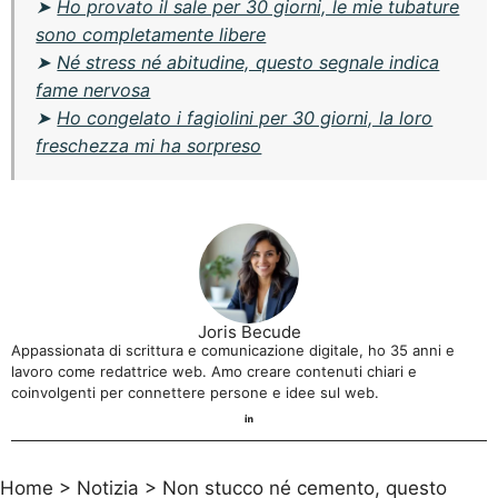
➤
Ho provato il sale per 30 giorni, le mie tubature
sono completamente libere
➤
Né stress né abitudine, questo segnale indica
fame nervosa
➤
Ho congelato i fagiolini per 30 giorni, la loro
freschezza mi ha sorpreso
Joris Becude
Appassionata di scrittura e comunicazione digitale, ho 35 anni e
lavoro come redattrice web. Amo creare contenuti chiari e
coinvolgenti per connettere persone e idee sul web.
Home
>
Notizia
>
Non stucco né cemento, questo