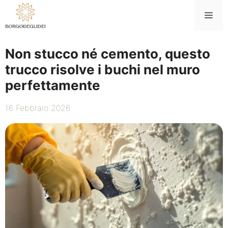
Vai
Me
al
contenuto
Non stucco né cemento, questo
trucco risolve i buchi nel muro
perfettamente
16 Febbraio 2026