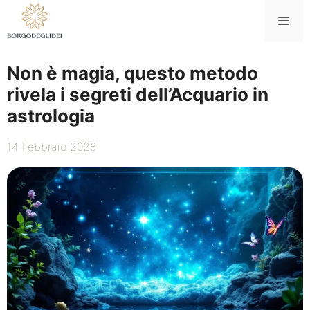
Vai
Me
al
contenuto
Non è magia, questo metodo
rivela i segreti dell’Acquario in
astrologia
14 Febbraio 2026