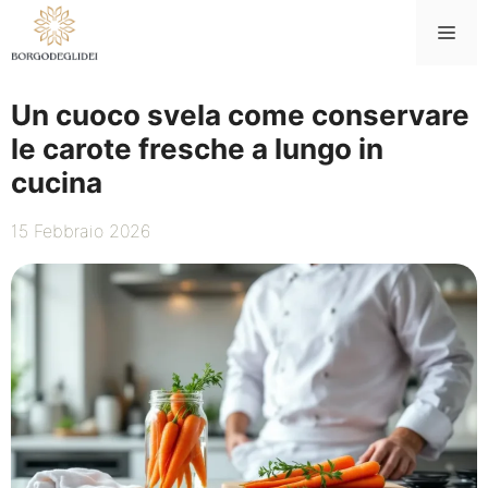
Vai
Me
al
contenuto
Un cuoco svela come conservare
le carote fresche a lungo in
cucina
15 Febbraio 2026