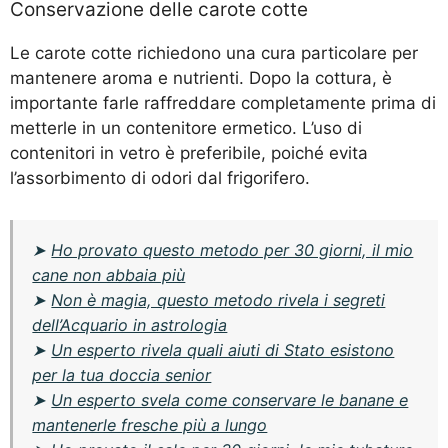
Conservazione delle carote cotte
Le carote cotte richiedono una cura particolare per
mantenere aroma e nutrienti. Dopo la cottura, è
importante farle raffreddare completamente prima di
metterle in un contenitore ermetico. L’uso di
contenitori in vetro è preferibile, poiché evita
l’assorbimento di odori dal frigorifero.
➤
Ho provato questo metodo per 30 giorni, il mio
cane non abbaia più
➤
Non è magia, questo metodo rivela i segreti
dell’Acquario in astrologia
➤
Un esperto rivela quali aiuti di Stato esistono
per la tua doccia senior
➤
Un esperto svela come conservare le banane e
mantenerle fresche più a lungo