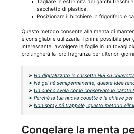
Tagliare le estremità dei gambi freschi 
sacchetto di plastica.
Posizionare il bicchiere in frigorifero e 
Questo metodo consente alla menta di mantener
è consigliabile utilizzarla il prima possibile per
interessante, avvolgere le foglie in un tovaglio
prolungherà la loro fragranza per ulteriori giorn
➤
Ho digitalizzato le cassette Hi8 su chiavetta
➤
Né gel né semipermanente, queste idee rend
➤
Un cuoco svela come conservare le carote f
➤
Perché la tua nuova couette è la chiave per
➤
Non spray né trappole, questo metodo elimi
Congelare la menta pe