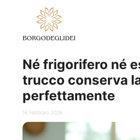
Vai
al
contenuto
Né frigorifero né 
trucco conserva l
perfettamente
16 Febbraio 2026