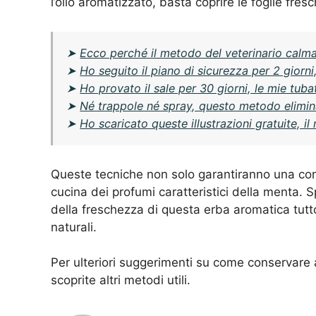
l’olio aromatizzato, basta coprire le foglie fres
➤
Ecco perché il metodo del veterinario calm
➤
Ho seguito il piano di sicurezza per 2 giorn
➤
Ho provato il sale per 30 giorni, le mie tu
➤
Né trappole né spray, questo metodo elimina
➤
Ho scaricato queste illustrazioni gratuite,
Queste tecniche non solo garantiranno una co
cucina dei profumi caratteristici della menta.
della freschezza di questa erba aromatica tutto 
naturali.
Per ulteriori suggerimenti su come conservare 
scoprite altri metodi utili.