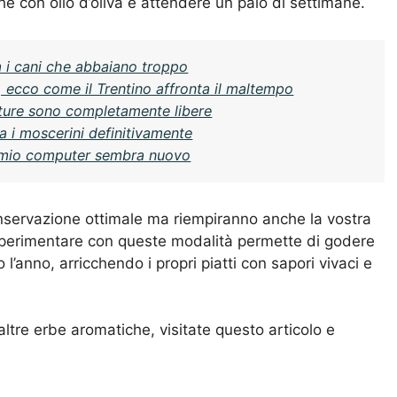
che con olio d’oliva e attendere un paio di settimane.
a i cani che abbaiano troppo
i, ecco come il Trentino affronta il maltempo
bature sono completamente libere
 i moscerini definitivamente
 il mio computer sembra nuovo
nservazione ottimale ma riempiranno anche la vostra
 Sperimentare con queste modalità permette di godere
l’anno, arricchendo i propri piatti con sapori vivaci e
altre erbe aromatiche, visitate
questo articolo
e