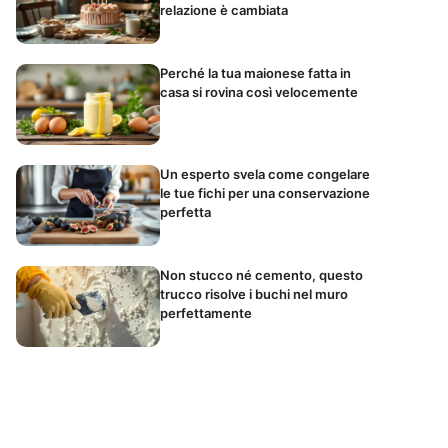
relazione è cambiata
Perché la tua maionese fatta in
casa si rovina così velocemente
Un esperto svela come congelare
le tue fichi per una conservazione
perfetta
Non stucco né cemento, questo
trucco risolve i buchi nel muro
perfettamente