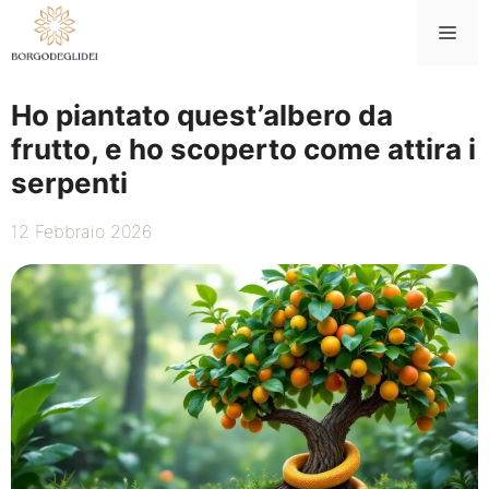
Vai
Me
al
contenuto
Ho piantato quest’albero da
frutto, e ho scoperto come attira i
serpenti
12 Febbraio 2026