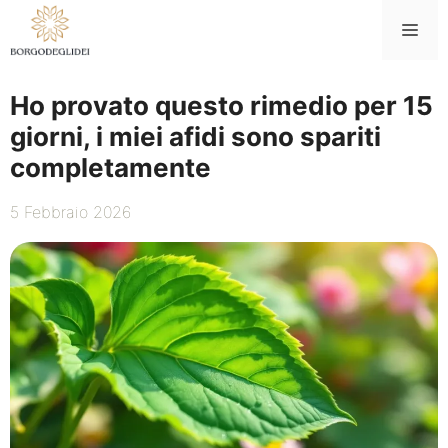
Vai
Me
al
contenuto
Ho provato questo rimedio per 15
giorni, i miei afidi sono spariti
completamente
5 Febbraio 2026