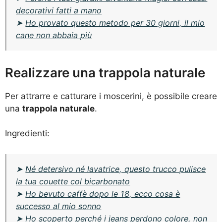
decorativi fatti a mano
➤
Ho provato questo metodo per 30 giorni, il mio
cane non abbaia più
Realizzare una trappola naturale
Per attrarre e catturare i moscerini, è possibile creare
una
trappola naturale
.
Ingredienti:
➤
Né detersivo né lavatrice, questo trucco pulisce
la tua couette col bicarbonato
➤
Ho bevuto caffè dopo le 18, ecco cosa è
successo al mio sonno
➤
Ho scoperto perché i jeans perdono colore, non