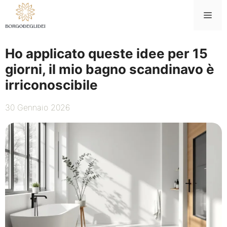
Vai
Me
al
contenuto
Ho applicato queste idee per 15
giorni, il mio bagno scandinavo è
irriconoscibile
30 Gennaio 2026