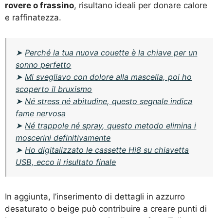
rovere o frassino
, risultano ideali per donare calore
e raffinatezza.
➤
Perché la tua nuova couette è la chiave per un
sonno perfetto
➤
Mi svegliavo con dolore alla mascella, poi ho
scoperto il bruxismo
➤
Né stress né abitudine, questo segnale indica
fame nervosa
➤
Né trappole né spray, questo metodo elimina i
moscerini definitivamente
➤
Ho digitalizzato le cassette Hi8 su chiavetta
USB, ecco il risultato finale
In aggiunta, l’inserimento di dettagli in azzurro
desaturato o beige può contribuire a creare punti di