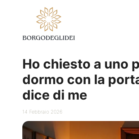
Vai
al
contenuto
Ho chiesto a uno 
dormo con la port
dice di me
14 Febbraio 2026