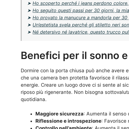
➤
Ho scoperto perché i jeans perdono colore, n
➤
Ho seguito questi passi per 30 giorni, la mi
➤
Ho provato la manucure a mandorla per 30 gi
➤
Un’estetista svela perché gli stiletto neri 
➤
Né detersivo né lavatrice, questo trucco pul
Benefici per il sonno e
Dormire con la porta chiusa può anche avere effe
che una camera ben protetta favorisce il rilas
energie. Creare un luogo dove ci si sente al sic
riposo più rigenerante. Non bisogna sottovaluta
quotidiana.
Maggiore sicurezza
: Aumenta il senso 
Riflessione e introspezione
: Favorisce 
Controllo nell’ambiente
: Aumenta il sen