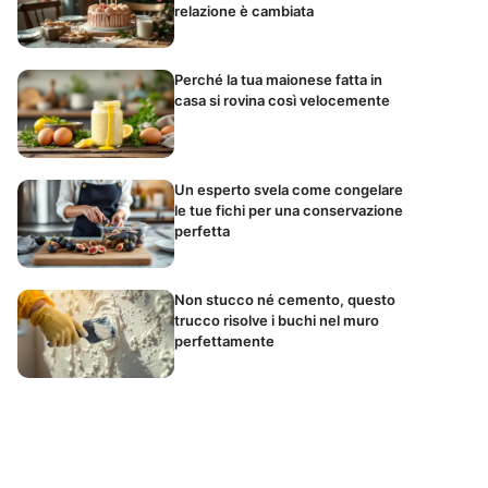
relazione è cambiata
Perché la tua maionese fatta in
casa si rovina così velocemente
Un esperto svela come congelare
le tue fichi per una conservazione
perfetta
Non stucco né cemento, questo
trucco risolve i buchi nel muro
perfettamente