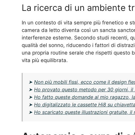
La ricerca di un ambiente tr
In un contesto di vita sempre più frenetico e st
camera da letto diventa così un sancta sanctor
interferenze esterne. Secondo studi recenti, q
qualità del sonno, riducendo i fattori di distr
una propria routine serale che rispetti questo
vita più equilibrata.
➤
Non più mobili fissi, ecco come il design fle
➤
Ho provato questo metodo per 30 giorni, il
➤
Ho fatto queste domande al mio ragazzo, l
➤
Ho digitalizzato le cassette Hi8 su chiavetta
➤
Ho scaricato queste illustrazioni gratuite,