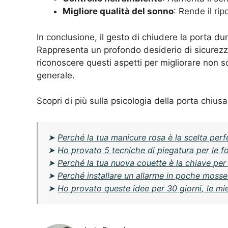
Migliore qualità del sonno
: Rende il ri
In conclusione, il gesto di chiudere la porta du
Rappresenta un profondo desiderio di sicurezza
riconoscere questi aspetti per migliorare non s
generale.
Scopri di più sulla psicologia della porta chiusa
➤
Perché la tua manicure rosa è la scelta perf
➤
Ho provato 5 tecniche di piegatura per le fog
➤
Perché la tua nuova couette è la chiave per
➤
Perché installare un allarme in poche mosse
➤
Ho provato queste idee per 30 giorni, le mi