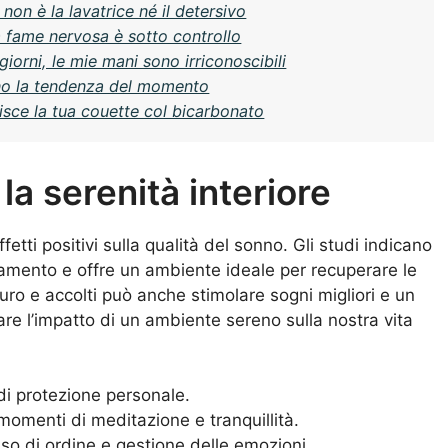
on è la lavatrice né il detersivo
a fame nervosa è sotto controllo
orni, le mie mani sono irriconoscibili
sono la tendenza del momento
isce la tua couette col bicarbonato
 la serenità interiore
tti positivi sulla qualità del sonno. Gli studi indicano
samento e offre un ambiente ideale per recuperare le
uro e accolti può anche stimolare sogni migliori e un
re l’impatto di un ambiente sereno sulla nostra vita
di protezione personale.
momenti di meditazione e tranquillità.
so di ordine e gestione delle emozioni.