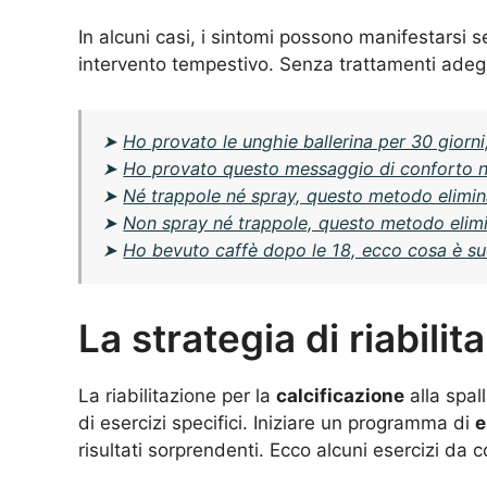
In alcuni casi, i sintomi possono manifestarsi 
intervento tempestivo. Senza trattamenti adegu
➤
Ho provato le unghie ballerina per 30 giorni
➤
Ho provato questo messaggio di conforto nei
➤
Né trappole né spray, questo metodo elimina
➤
Non spray né trappole, questo metodo elimi
➤
Ho bevuto caffè dopo le 18, ecco cosa è s
La strategia di riabilit
La riabilitazione per la
calcificazione
alla spa
di esercizi specifici. Iniziare un programma di
e
risultati sorprendenti. Ecco alcuni esercizi da 