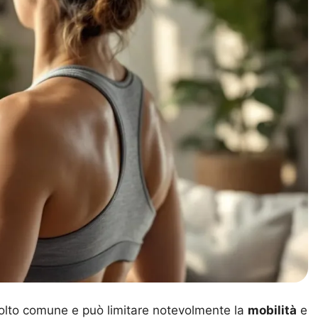
lto comune e può limitare notevolmente la
mobilità
e