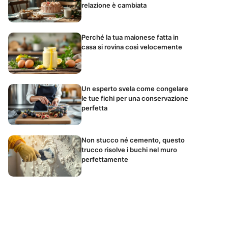
relazione è cambiata
Perché la tua maionese fatta in
casa si rovina così velocemente
Un esperto svela come congelare
le tue fichi per una conservazione
perfetta
Non stucco né cemento, questo
trucco risolve i buchi nel muro
perfettamente