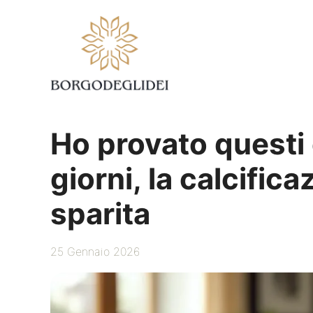
Vai
al
contenuto
Ho provato questi 
giorni, la calcifica
sparita
25 Gennaio 2026