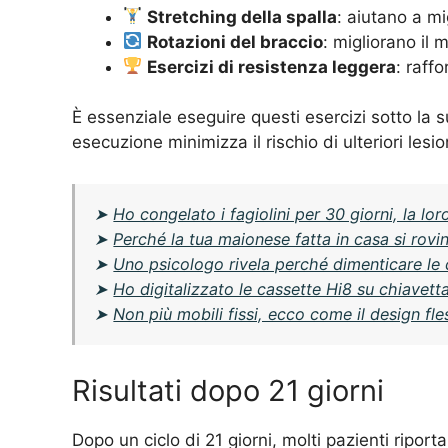
Stretching della spalla
: aiutano a mig
Rotazioni del braccio
: migliorano il 
Esercizi di resistenza leggera
: raff
È essenziale eseguire questi esercizi sotto la s
esecuzione minimizza il rischio di ulteriori lesi
➤
Ho congelato i fagiolini per 30 giorni, la l
➤
Perché la tua maionese fatta in casa si rov
➤
Uno psicologo rivela perché dimenticare le
➤
Ho digitalizzato le cassette Hi8 su chiavetta
➤
Non più mobili fissi, ecco come il design fle
Risultati dopo 21 giorni
Dopo un ciclo di 21 giorni, molti pazienti riport