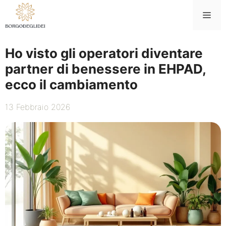
Vai
Me
al
contenuto
Ho visto gli operatori diventare
partner di benessere in EHPAD,
ecco il cambiamento
13 Febbraio 2026