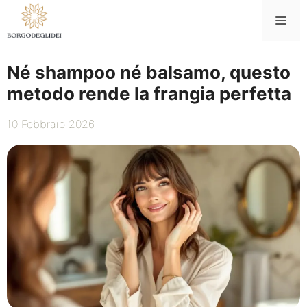
Vai
Me
al
contenuto
Né shampoo né balsamo, questo
metodo rende la frangia perfetta
10 Febbraio 2026