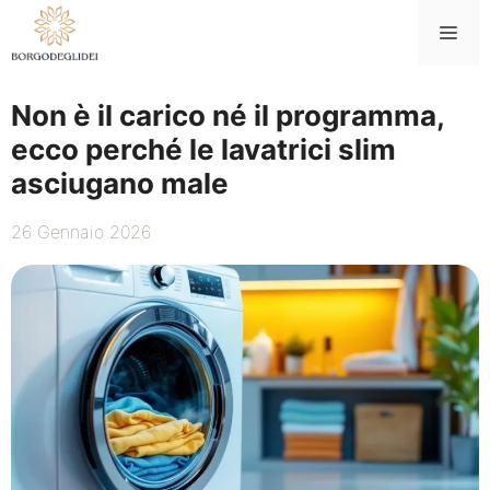
Vai
Me
al
contenuto
Non è il carico né il programma,
ecco perché le lavatrici slim
asciugano male
26 Gennaio 2026