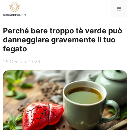
Vai
Me
al
contenuto
Perché bere troppo tè verde può
danneggiare gravemente il tuo
fegato
25 Gennaio 2026