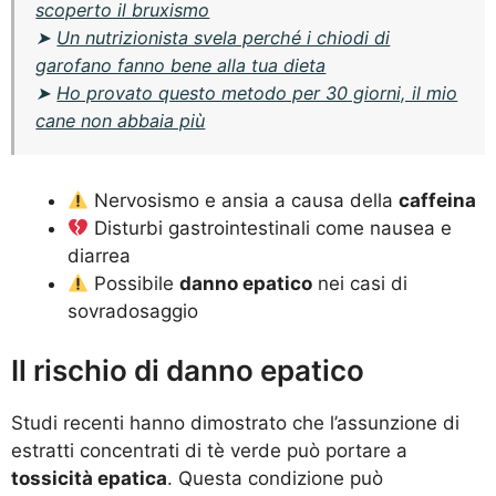
scoperto il bruxismo
➤
Un nutrizionista svela perché i chiodi di
garofano fanno bene alla tua dieta
➤
Ho provato questo metodo per 30 giorni, il mio
cane non abbaia più
Nervosismo e ansia a causa della
caffeina
Disturbi gastrointestinali come nausea e
diarrea
Possibile
danno epatico
nei casi di
sovradosaggio
Il rischio di danno epatico
Studi recenti hanno dimostrato che l’assunzione di
estratti concentrati di tè verde può portare a
tossicità epatica
. Questa condizione può