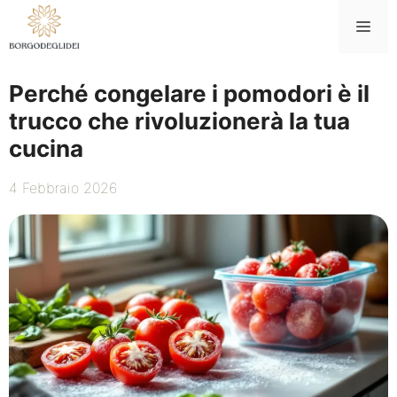
Vai
Me
al
contenuto
Perché congelare i pomodori è il
trucco che rivoluzionerà la tua
cucina
4 Febbraio 2026