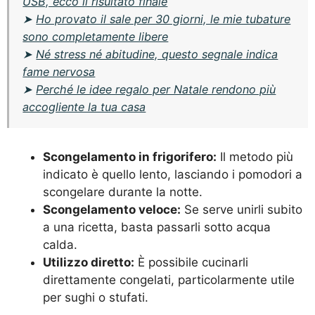
USB, ecco il risultato finale
➤
Ho provato il sale per 30 giorni, le mie tubature
sono completamente libere
➤
Né stress né abitudine, questo segnale indica
fame nervosa
➤
Perché le idee regalo per Natale rendono più
accogliente la tua casa
Scongelamento in frigorifero:
Il metodo più
indicato è quello lento, lasciando i pomodori a
scongelare durante la notte.
Scongelamento veloce:
Se serve unirli subito
a una ricetta, basta passarli sotto acqua
calda.
Utilizzo diretto:
È possibile cucinarli
direttamente congelati, particolarmente utile
per sughi o stufati.