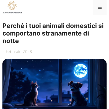
Vai
Me
al
contenuto
Perché i tuoi animali domestici si
comportano stranamente di
notte
9 Febbraio 2026