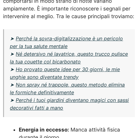
comportarsi in modo strano di notte variano
ampiamente. È importante riconoscere i segnali per
intervenire al meglio. Tra le cause principali troviamo:
➤
Perché la sovra-digitalizzazione è un pericolo
per la tua salute mentale
➤
Né detersivo né lavatrice, questo trucco pulisce
la tua couette col bicarbonato
➤
Ho provato queste idee per 30 giorni, le mie
unghie sono diventate trendy
➤
Non spray né trappole, questo metodo elimina
le formiche definitivamente
➤
Perché i tuoi giardini diventano magici con sassi
decorativi fatti a mano
Energia in eccesso:
Manca attività fisica
durante il giorno.