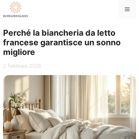
Vai
Me
al
contenuto
Perché la biancheria da letto
francese garantisce un sonno
migliore
2 Febbraio 2026