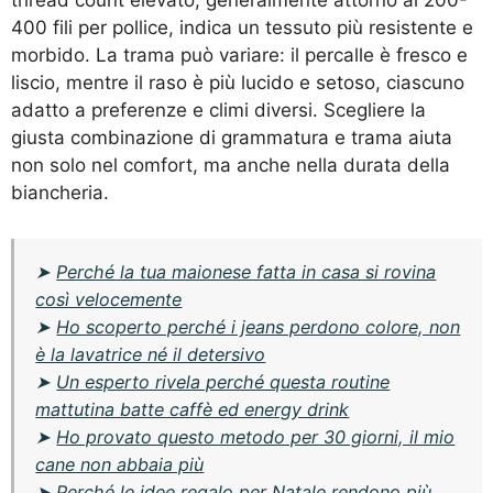
400 fili per pollice, indica un tessuto più resistente e
morbido. La trama può variare: il percalle è fresco e
liscio, mentre il raso è più lucido e setoso, ciascuno
adatto a preferenze e climi diversi. Scegliere la
giusta combinazione di grammatura e trama aiuta
non solo nel comfort, ma anche nella durata della
biancheria.
➤
Perché la tua maionese fatta in casa si rovina
così velocemente
➤
Ho scoperto perché i jeans perdono colore, non
è la lavatrice né il detersivo
➤
Un esperto rivela perché questa routine
mattutina batte caffè ed energy drink
➤
Ho provato questo metodo per 30 giorni, il mio
cane non abbaia più
➤
Perché le idee regalo per Natale rendono più