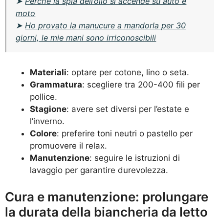
➤
Perché la spia dell’olio si accende su auto e
moto
➤
Ho provato la manucure a mandorla per 30
giorni, le mie mani sono irriconoscibili
Materiali
: optare per cotone, lino o seta.
Grammatura
: scegliere tra 200-400 fili per
pollice.
Stagione
: avere set diversi per l’estate e
l’inverno.
Colore
: preferire toni neutri o pastello per
promuovere il relax.
Manutenzione
: seguire le istruzioni di
lavaggio per garantire durevolezza.
Cura e manutenzione: prolungare
la durata della biancheria da letto