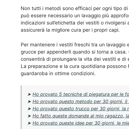
Non tutti i metodi sono efficaci per ogni tipo 
può essere necessario un lavaggio più approfon
indicazioni sull’etichetta dei vestiti o rivolger
assicurerà la migliore cura per i propri capi.
Per mantenere i vestiti freschi tra un lavaggio e 
grucce per appenderli quando si torna a casa. Q
consentirà di prolungare la vita dei vestiti e di
La preparazione e la cura quotidiana possono 
guardaroba in ottime condizioni.
➤
Ho provato 5 tecniche di piegatura per le fog
➤
Ho provato questo metodo per 30 giorni, il
➤
Ho provato questo trucco per 30 giorni, la
➤
Ho fatto queste domande al mio ragazzo, l
➤
Ho provato queste idee per 30 giorni, le mi