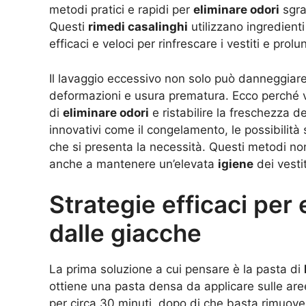
metodi pratici e rapidi per
eliminare odori
sgra
Questi
rimedi casalinghi
utilizzano ingredient
efficaci e veloci per rinfrescare i vestiti e prol
Il lavaggio eccessivo non solo può danneggiare
deformazioni e usura prematura. Ecco perché v
di
eliminare odori
e ristabilire la freschezza d
innovativi come il congelamento, le possibilità 
che si presenta la necessità. Questi metodi n
anche a mantenere un’elevata
igiene
dei vestit
Strategie efficaci per 
dalle giacche
La prima soluzione a cui pensare è la pasta di
ottiene una pasta densa da applicare sulle aree
per circa 30 minuti, dopo di che basta rimuove