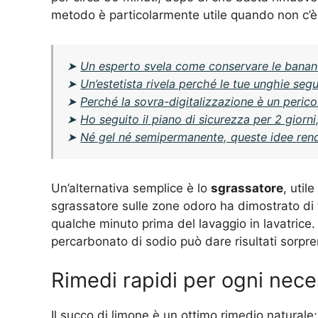
metodo è particolarmente utile quando non c’è
➤
Un esperto svela come conservare le banane
➤
Un’estetista rivela perché le tue unghie se
➤
Perché la sovra-digitalizzazione è un perico
➤
Ho seguito il piano di sicurezza per 2 giorn
➤
Né gel né semipermanente, queste idee rend
Un’alternativa semplice è lo
sgrassatore
, util
sgrassatore sulle zone odoro ha dimostrato di 
qualche minuto prima del lavaggio in lavatrice.
percarbonato di sodio può dare risultati sorpre
Rimedi rapidi per ogni nece
Il succo di limone è un ottimo rimedio natural