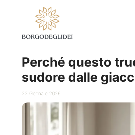
Vai
al
contenuto
Perché questo truc
sudore dalle giacc
22 Gennaio 2026