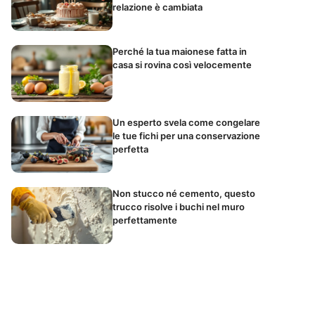
relazione è cambiata
Perché la tua maionese fatta in
casa si rovina così velocemente
Un esperto svela come congelare
le tue fichi per una conservazione
perfetta
Non stucco né cemento, questo
trucco risolve i buchi nel muro
perfettamente