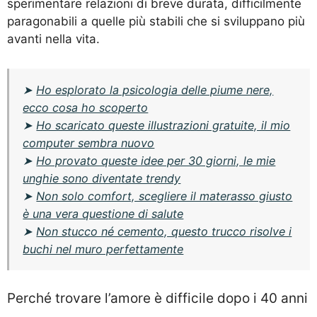
sperimentare relazioni di breve durata, difficilmente
paragonabili a quelle più stabili che si sviluppano più
avanti nella vita.
➤
Ho esplorato la psicologia delle piume nere,
ecco cosa ho scoperto
➤
Ho scaricato queste illustrazioni gratuite, il mio
computer sembra nuovo
➤
Ho provato queste idee per 30 giorni, le mie
unghie sono diventate trendy
➤
Non solo comfort, scegliere il materasso giusto
è una vera questione di salute
➤
Non stucco né cemento, questo trucco risolve i
buchi nel muro perfettamente
Perché trovare l’amore è difficile dopo i 40 anni