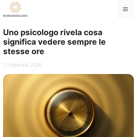
Vai
Me
al
contenuto
Uno psicologo rivela cosa
significa vedere sempre le
stesse ore
11 Febbraio 2026