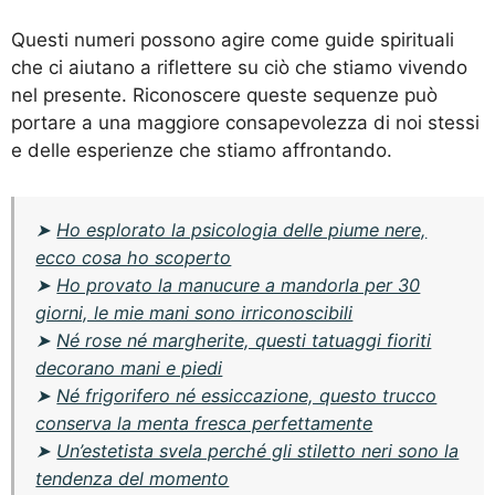
Questi numeri possono agire come guide spirituali
che ci aiutano a riflettere su ciò che stiamo vivendo
nel presente. Riconoscere queste sequenze può
portare a una maggiore consapevolezza di noi stessi
e delle esperienze che stiamo affrontando.
➤
Ho esplorato la psicologia delle piume nere,
ecco cosa ho scoperto
➤
Ho provato la manucure a mandorla per 30
giorni, le mie mani sono irriconoscibili
➤
Né rose né margherite, questi tatuaggi fioriti
decorano mani e piedi
➤
Né frigorifero né essiccazione, questo trucco
conserva la menta fresca perfettamente
➤
Un’estetista svela perché gli stiletto neri sono la
tendenza del momento