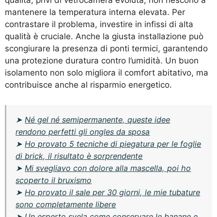
mantenere la temperatura interna elevata. Per
contrastare il problema, investire in infissi di alta
qualità è cruciale. Anche la giusta installazione può
scongiurare la presenza di ponti termici, garantendo
una protezione duratura contro l’umidità. Un buon
isolamento non solo migliora il comfort abitativo, ma
contribuisce anche al risparmio energetico.
➤
Né gel né semipermanente, queste idee
rendono perfetti gli ongles da sposa
➤
Ho provato 5 tecniche di piegatura per le foglie
di brick, il risultato è sorprendente
➤
Mi svegliavo con dolore alla mascella, poi ho
scoperto il bruxismo
➤
Ho provato il sale per 30 giorni, le mie tubature
sono completamente libere
➤
Un esperto svela come conservare le banane e