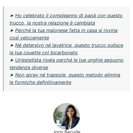
➤
Ho celebrato il compleanno di papà con questo
trucco, la nostra relazione è cambiata
➤
Perché la tua maionese fatta in casa si rovina
così velocemente
➤
Né detersivo né lavatrice, questo trucco pulisce
la tua couette col bicarbonato
➤
Un’estetista rivela perché le tue unghie seguono
tendenze diverse
➤
Non spray né trappole, questo metodo elimina
le formiche definitivamente
Joris Becude