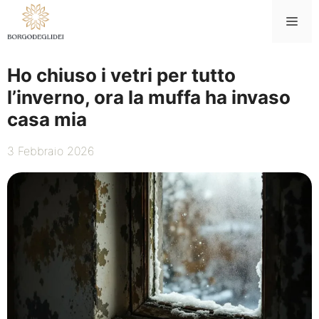
Vai
Me
al
contenuto
Ho chiuso i vetri per tutto
l’inverno, ora la muffa ha invaso
casa mia
3 Febbraio 2026