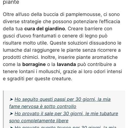
piante
Oltre all’uso della buccia di pamplemousse, ci sono
diverse strategie che possono potenziare l’efficacia
della tua
cura del giardino
. Creare barriere con
gusci d’uovo frantumati o cenere di legno può
risultare molto utile. Queste soluzioni dissuadono le
lumache dal raggiungere le piante senza ricorrere a
prodotti chimici. Inoltre, inserire piante aromatiche
come la
borragine
o la
lavanda
può contribuire a
tenere lontani i molluschi, grazie ai loro odori intensi
e sgraditi per queste creature.
➤
Ho seguito questi passi per 30 giorni, la mia
fame nervosa è sotto controllo
➤
Ho provato il sale per 30 giorni, le mie tubature
sono completamente libere
➤
Ho provato questo trucco per 30 giorni, la mia