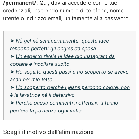
/permanent/
. Qui, dovrai accedere con le tue
credenziali, inserendo numero di telefono, nome
utente o indirizzo email, unitamente alla password.
➤
Né gel né semipermanente, queste idee
rendono perfetti gli ongles da sposa
➤
Un esperto rivela le idee bio Instagram da
copiare e incollare subito
➤
Ho seguito questi passi e ho scoperto se avevo
acari nel mio letto
➤
Ho scoperto perché i jeans perdono colore, non
è la lavatrice né il detersivo
➤
Perché questi commenti inoffensivi ti fanno
perdere la pazienza ogni volta
Scegli il motivo dell’eliminazione