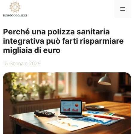
Vai
Me
al
contenuto
Perché una polizza sanitaria
integrativa può farti risparmiare
migliaia di euro
15 Gennaio 2026