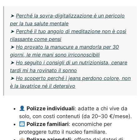
➤
Perché la sovra-digitalizzazione è un pericolo
per la tua salute mentale
➤
Perché il tuo angolo di meditazione non è così
rilassante come pensi
➤
Ho provato la manucure a mandorla per 30
giorni, le mie mani sono irriconoscibili
➤
Ho seguito i consigli di un nutrizionista, cenare
tardi mi ha rovinato il sonno
➤
Ho scoperto perché i jeans perdono colore, non
è la lavatrice né il detersivo
Polizze individuali
: adatte a chi vive da
solo, con costi contenuti (da 20–30 €/mese).
Polizze familiari
: economiche per
proteggere tutto il nucleo familiare.
Polizze aziendali
: offerte dai datori di